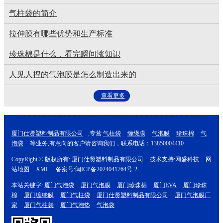
气柱袋的简介
拉伸膜有哪些优势和生产标准
珍珠棉是什么，看完瞬间涨知识
人见人捏的气泡膜是怎么制造出来的
查看更多
厦门仕贤塑料制品有限公司
,专营
气柱袋
缠绕膜
气泡膜
珍珠棉
气
泡袋
等业务,有意向的客户请咨询我们，联系电话：13850004410
CopyRight © 版权所有:
厦门仕贤塑料制品有限公司
技术支持:
网盛科技
网
站地图
XML
备案号:
闽ICP备2024041764号-2
本站关键字:
厦门气泡袋
厦门气泡膜
厦门珍珠棉
厦门EVA
厦门珍珠
棉
厦门缠绕膜
厦门气柱袋
厦门仕贤塑料制品有限公司
厦门气泡膜厂
家
厦门气柱袋
厦门气泡垫
气泡袋