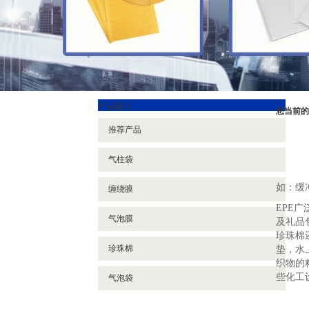
产品展示
您当前的
推荐产品
气柱袋
如：缓
缠绕膜
EPE
气泡膜
及礼品
珍珠棉
珍珠棉
垫，水
织物的
些化工
气泡袋