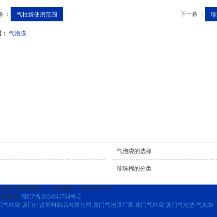
条 ：
下一条 ：
气柱袋使用范围
珍
词：
气泡膜
气泡袋的选择
珍珠棉的分类
客户请咨询我们，联系电话：13850004410
备案号:
闽ICP备2024041764号-2
门气柱袋
厦门仕贤塑料制品有限公司
厦门气泡膜厂家
厦门气柱袋
厦门气泡垫
气泡袋