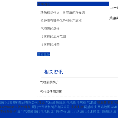
新闻动态
上一
珍珠棉是什么，看完瞬间涨知识
关键
拉伸膜有哪些优势和生产标准
气泡袋的选择
珍珠棉的适用范围
珍珠棉的分类
查看更多
相关资讯
气柱袋的简介
气柱袋使用范围
厦门仕贤塑料制品有限公司
,专营
气柱袋
缠绕膜
气泡膜
珍珠棉
气泡袋
等业务,有意向的
CopyRight © 版权所有:
厦门仕贤塑料制品有限公司
技术支持:
网盛科技
网站地图
XML
本站关键字:
厦门气泡袋
厦门气泡膜
厦门珍珠棉
厦门EVA
厦门珍珠棉
厦门缠绕膜
厦