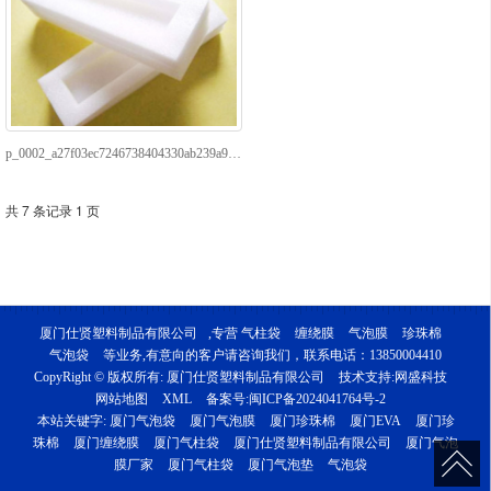
p_0002_a27f03ec7246738404330ab239a935a7
共 7 条记录 1 页
厦门仕贤塑料制品有限公司
,专营
气柱袋
缠绕膜
气泡膜
珍珠棉
气泡袋
等业务,有意向的客户请咨询我们，联系电话：13850004410
CopyRight © 版权所有:
厦门仕贤塑料制品有限公司
技术支持:
网盛科技
网站地图
XML
备案号:
闽ICP备2024041764号-2
本站关键字:
厦门气泡袋
厦门气泡膜
厦门珍珠棉
厦门EVA
厦门珍
珠棉
厦门缠绕膜
厦门气柱袋
厦门仕贤塑料制品有限公司
厦门气泡
膜厂家
厦门气柱袋
厦门气泡垫
气泡袋