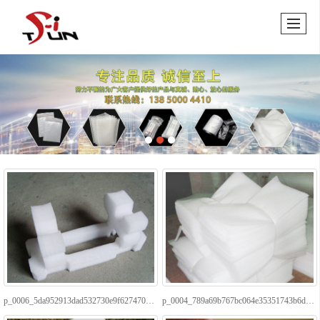
p_0006_5da952913dad532730e9f6274700133b
p_0004_789a69b767bc064e35351743b6d12579